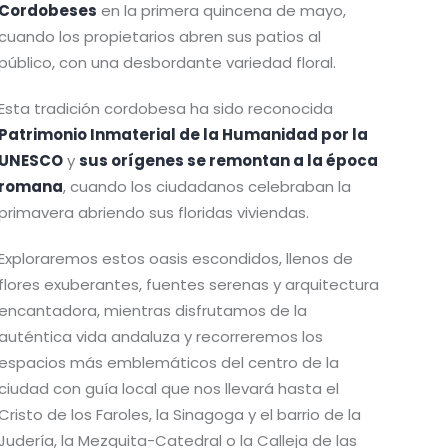
Cordobeses
en la primera quincena de mayo,
cuando los propietarios abren sus patios al
público, con una desbordante variedad floral.
Esta tradición cordobesa ha sido reconocida
Patrimonio Inmaterial de la Humanidad por la
UNESCO
y
sus orígenes se remontan a la época
romana
, cuando los ciudadanos celebraban la
primavera abriendo sus floridas viviendas.
Exploraremos estos oasis escondidos, llenos de
flores exuberantes, fuentes serenas y arquitectura
encantadora, mientras disfrutamos de la
auténtica vida andaluza y recorreremos los
espacios más emblemáticos del centro de la
ciudad con guía local que nos llevará hasta el
Cristo de los Faroles, la Sinagoga y el barrio de la
Judería, la Mezquita-Catedral o la Calleja de las