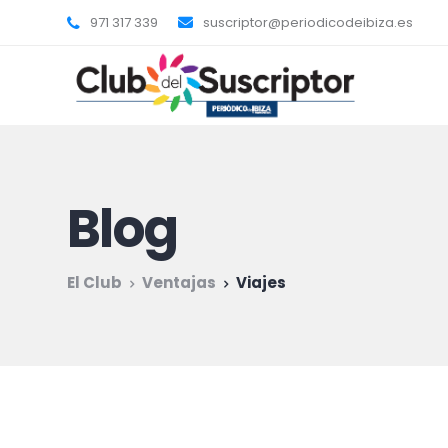
971 317 339
suscriptor@periodicodeibiza.es
Blog
El Club
Ventajas
Viajes