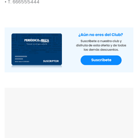
• T. 666555444